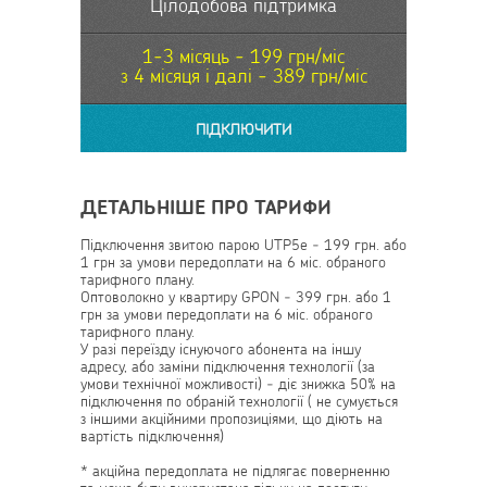
Цілодобова підтримка
1-3 місяць - 199 грн/міс
з 4 місяця і далі - 389 грн/міс
ПІДКЛЮЧИТИ
ДЕТАЛЬНІШЕ ПРО ТАРИФИ
Підключення звитою парою UTP5e - 199 грн. або
1 грн за умови передоплати на 6 міс. обраного
тарифного плану.
Оптоволокно у квартиру GPON - 399 грн. або 1
грн за умови передоплати на 6 міс. обраного
тарифного плану.
У разі переїзду існуючого абонента на іншу
адресу, або заміни підключення технології (за
умови технічної можливості) - діє знижка 50% на
підключення по обраній технології ( не сумується
з іншими акційними пропозиціями, що діють на
вартість підключення)
* акційна передоплата не підлягає поверненню