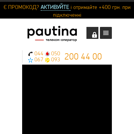
Є ПРОМОКОД?
АКТИВУЙТЕ
і отримайте +400 грн. при
підключенні
044
050
200 44 00
067
093