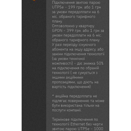
Підключення звитою парою
UTP5e - 199 грн. або 1 грн
за умови передоплати на 6
міс. обраного тарифного
плану.
Оптоволокно у квартиру
GPON - 399 грн. або 1 грн за
умови передоплати на 6 міс.
обраного тарифного плану.
У разі переїзду існуючого
абонента на іншу адресу, або
заміни підключення технології
(за умови технічної
можливості) - діє знижка 50%
на підключення по обраній
технології ( не сумується з
іншими акційними
пропозиціями, що діють на
вартість підключення)
* акційна передоплата не
підлягає поверненню та може
бути використана тільки на
послуги компанії.
Термінове підключення по
технології Ethernet без черги
звитою парою UTP5e - 1000