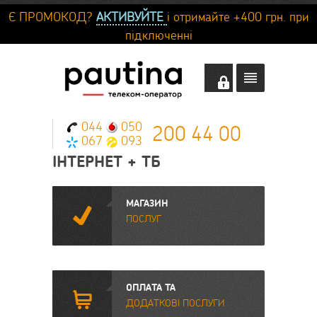
Є ПРОМОКОД?
АКТИВУЙТЕ
і отримайте +400 грн. при
підключенні
044
050
200 44 00
067
093
ІНТЕРНЕТ + ТБ
МАГАЗИН
`
ПОСЛУГ
ОПЛАТА ТА
+
ДОДАТКОВІ ПОСЛУГИ