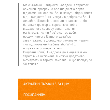
Максимальні швидкості, наведені в тарифах,
обмежені програмно або швідкістю порта
підключення клієнта. Вони можуть відрізнятися
від швидкостей, які можуть відобразити Ваші
девайси. Швидкість з'єднання залежить від
багатьох факторів, серед яких: вибір
віддаленого серверу, завантаження
магістральних ліній зв'язку, час доби,
продуктивність Вашого девайсу,
завантаженість домашньої локальної мережі,
тип підключення (кабель або Wi-Fi),
потужність роутера та інші.
Виділена (біла) IР-адреса до вищевказаних
тарифів не включена. Її можна додатково
активувати в тарифі, замовивши цю послугу за
50 грн/міс.
АКТУАЛЬНІ ТАРИФИ Є ЗА ЦИМ
ПОСИЛАННЯМ