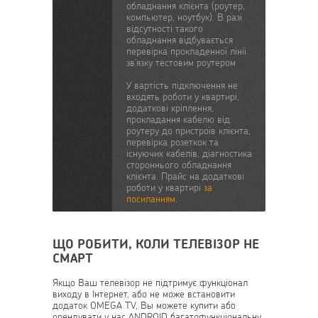
обладнання клієнта (роутер,
компьютер, ноутбук). В разі
відсутності такого
обладнання відбувається
перевірка прокладенної лінії
зв'язку тестовим роутером
У вартість підключення не
входять роботи у квартирі,
додаткові кріплення,
прокладання кабелю від
роутеру до пристроїв клієнта,
перевірка розеткок та
існуючих кабелів, діагностика
стороннього обладнання
клієнта. Прайс на додаткові
роботи у квартирі
за
посиланням
.
ЩО РОБИТИ, КОЛИ ТЕЛЕВІЗОР НЕ
СМАРТ
Якщо Ваш телевізор не підтримує функціонал
виходу в Інтернет, або не може встановити
додаток OMEGA TV, Вы можете купити або
орендувати у нас ANDROID багатофункціональну