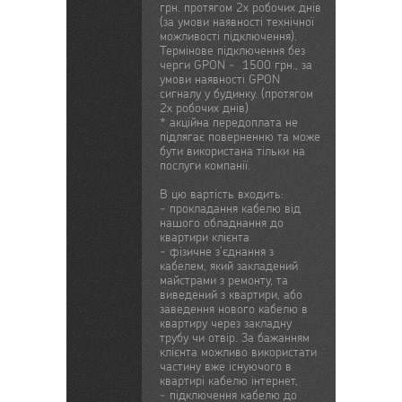
грн. протягом 2х робочих днів
(за умови наявності технічної
можливості підключення).
Термінове підключення без
черги GPON - 1500 грн., за
умови наявності GPON
сигналу у будинку. (протягом
2х робочих днів)
* акційна передоплата не
підлягає поверненню та може
бути використана тільки на
послуги компанії.
В цю вартість входить:
- прокладання кабелю від
нашого обладнання до
квартири клієнта
- фізичне з’єднання з
кабелем, який закладений
майстрами з ремонту, та
виведений з квартири, або
заведення нового кабелю в
квартиру через закладну
трубу чи отвір. За бажанням
клієнта можливо використати
частину вже існуючого в
квартирі кабелю інтернет,
- підключення кабелю до